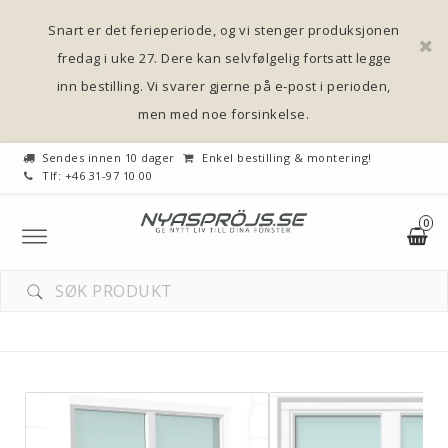
Snart er det ferieperiode, og vi stenger produksjonen
fredag i uke 27. Dere kan selvfølgelig fortsatt legge
inn bestilling. Vi svarer gjerne på e-post i perioden,
men med noe forsinkelse.
Sendes innen 10 dager
Enkel bestilling & montering!
Tlf: +46 31-97 10 00
0
Toggle
navigation
HANDLEKURVEN DIN ER TOM