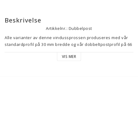
Beskrivelse
Artikkelnr.: Dubbelpost
Alle varianter av denne vindussprossen produseres med vår 
standardprofil på 30 mm bredde og vår dobbeltpostprofil på 66 
mm bredde.
VIS MER
Sprosselistene festes i dobbeltposten med styrpinner. Din 
sammenmonterte spross festes deretter med sprossklips som 
spikres fast i glasslisten.
Dette gjør det enkelt å ta av og montere tilbake sprossen ved 
vindusvask.
Dette produktet inneholder mange varianter hvor du kan velge:
Antall horisontale standard-sprosselister fra 0 stk til 5 stk.
Samt 2 stk eller 4 stk vertikale standard-sprosselister ved siden 
av dobbeltposten.